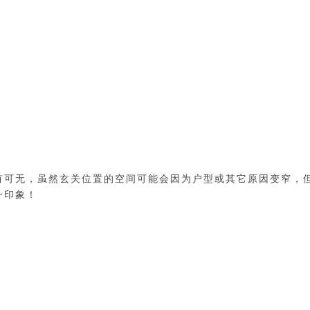
有可无，虽然玄关位置的空间可能会因为户型或其它原因变窄，
一印象！