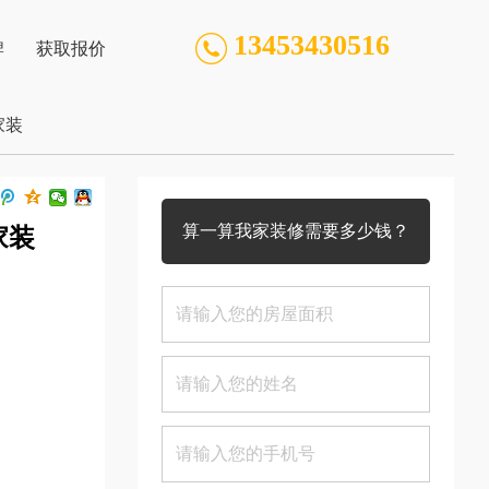
13453430516
牌
获取报价
聘
家装
识
旗
算一算我家装修需要多少钱？
家装
们